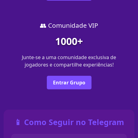
👥 Comunidade VIP
1000+
Junte-se a uma comunidade exclusiva de
jogadores e compartilhe experiências!
Entrar Grupo
📱 Como Seguir no Telegram