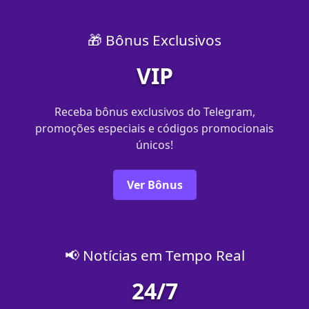
🎁 Bônus Exclusivos
VIP
Receba bônus exclusivos do Telegram,
promoções especiais e códigos promocionais
únicos!
Ver Bônus
📢 Notícias em Tempo Real
24/7