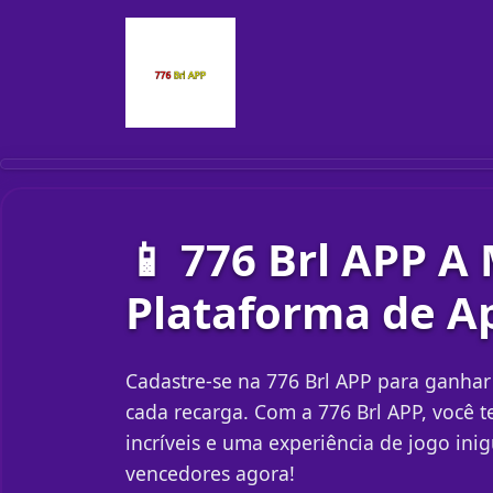
📱 776 Brl APP A
Plataforma de A
Cadastre-se na 776 Brl APP para ganha
cada recarga. Com a 776 Brl APP, você 
incríveis e uma experiência de jogo inig
vencedores agora!