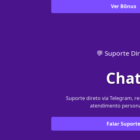
Ver Bônus
💬 Suporte Di
Cha
Suporte direto via Telegram, r
atendimento persona
Falar Suport