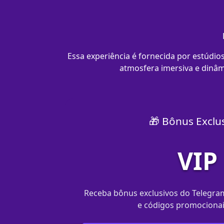
Essa experiência é fornecida por estúdios
atmosfera imersiva e dinâm
🎁 Bônus Exclu
VIP
Receba bônus exclusivos do Telegra
e códigos promocionai