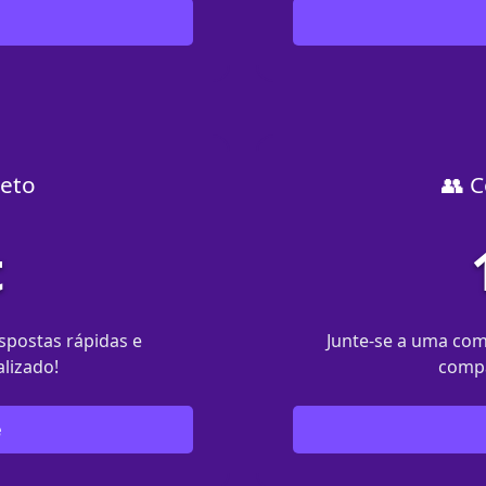
reto
👥 
t
espostas rápidas e
Junte-se a uma com
lizado!
compa
e