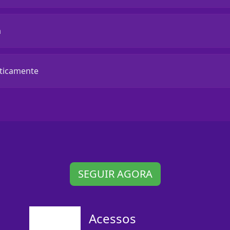
a
aticamente
SEGUIR AGORA
Acessos