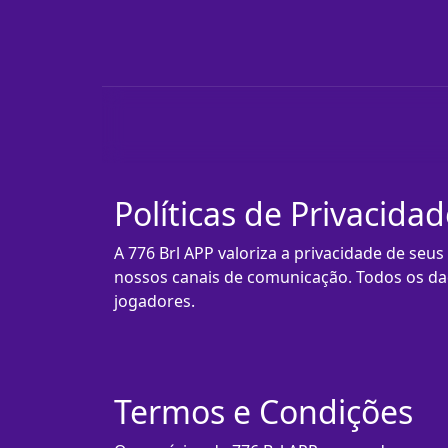
Políticas de Privacida
A 776 Brl APP valoriza a privacidade de se
nossos canais de comunicação. Todos os dad
jogadores.
Termos e Condições