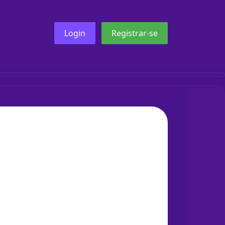
Login
Registrar-se