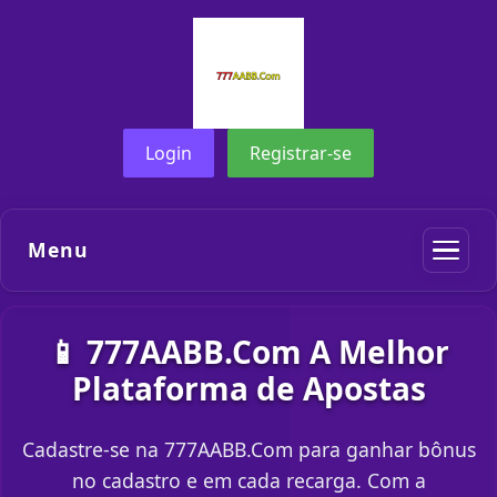
Login
Registrar-se
Menu
📱 777AABB.Com A Melhor
Plataforma de Apostas
Cadastre-se na 777AABB.Com para ganhar bônus
no cadastro e em cada recarga. Com a