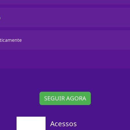
a
aticamente
SEGUIR AGORA
Acessos