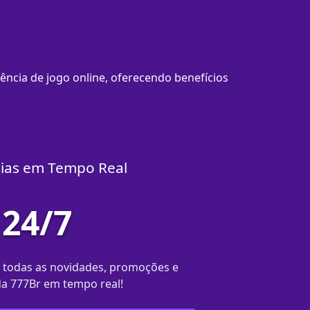
ncia de jogo online, oferecendo benefícios
cias em Tempo Real
24/7
e todas as novidades, promoções e
da 777Br em tempo real!