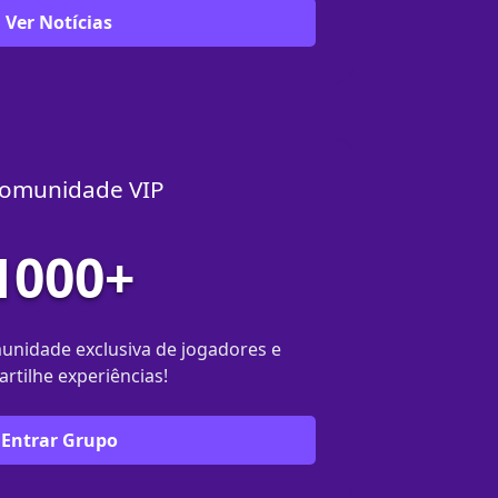
Ver Notícias
Comunidade VIP
1000+
unidade exclusiva de jogadores e
rtilhe experiências!
Entrar Grupo