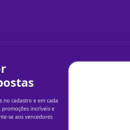
or
postas
s no cadastro e em cada
 promoções incríveis e
unte-se aos vencedores