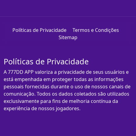
Políticas de Privacidade
Termos e Condições
Sitemap
Políticas de Privacidade
A 777DD APP valoriza a privacidade de seus usuários e
está empenhada em proteger todas as informações
pessoais fornecidas durante o uso de nossos canais de
comunicação. Todos os dados coletados são utilizados
exclusivamente para fins de melhoria contínua da
experiência de nossos jogadores.