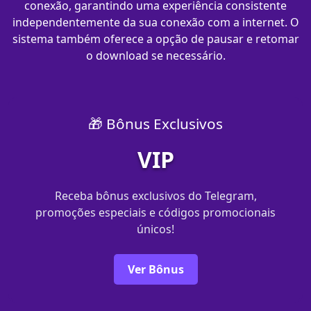
conexão, garantindo uma experiência consistente
independentemente da sua conexão com a internet. O
sistema também oferece a opção de pausar e retomar
o download se necessário.
🎁 Bônus Exclusivos
VIP
Receba bônus exclusivos do Telegram,
promoções especiais e códigos promocionais
únicos!
Ver Bônus