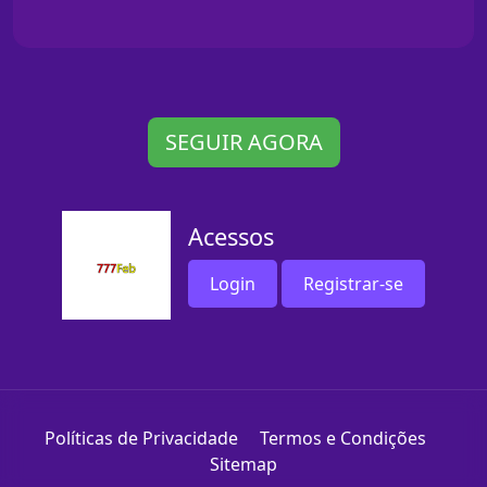
SEGUIR AGORA
Acessos
Login
Registrar-se
Políticas de Privacidade
Termos e Condições
Sitemap