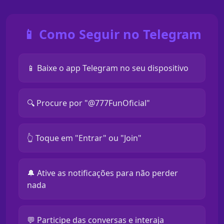
📱 Como Seguir no Telegram
📱 Baixe o app Telegram no seu dispositivo
🔍 Procure por "@777FunOficial"
👆 Toque em "Entrar" ou "Join"
🔔 Ative as notificações para não perder
nada
💬 Participe das conversas e interaja