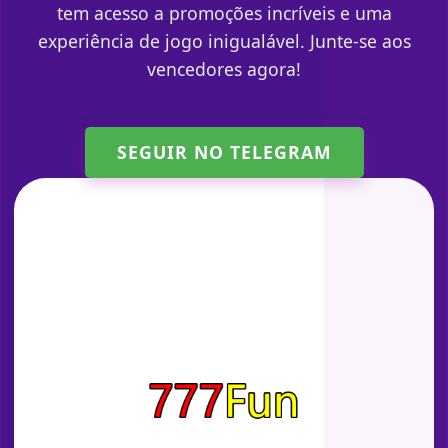
tem acesso a promoções incríveis e uma
experiência de jogo inigualável. Junte-se aos
vencedores agora!
SEGUIR NO TELEGRAM