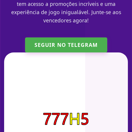
tem acesso a promoções incríveis e uma
experiência de jogo inigualável. Junte-se aos
vencedores agora!
SEGUIR NO TELEGRAM