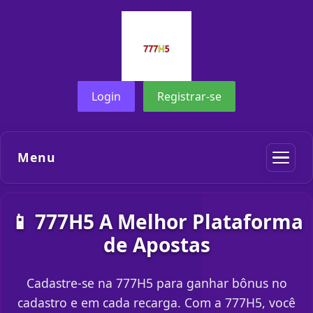
Login
Registrar-se
Menu
📱 777H5 A Melhor Plataforma
de Apostas
Cadastre-se na 777H5 para ganhar bônus no
cadastro e em cada recarga. Com a 777H5, você