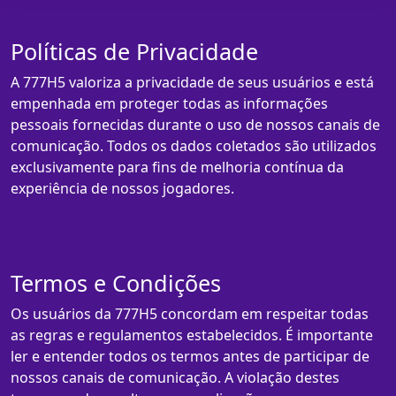
Políticas de Privacidade
A 777H5 valoriza a privacidade de seus usuários e está
empenhada em proteger todas as informações
pessoais fornecidas durante o uso de nossos canais de
comunicação. Todos os dados coletados são utilizados
exclusivamente para fins de melhoria contínua da
experiência de nossos jogadores.
Termos e Condições
Os usuários da 777H5 concordam em respeitar todas
as regras e regulamentos estabelecidos. É importante
ler e entender todos os termos antes de participar de
nossos canais de comunicação. A violação destes