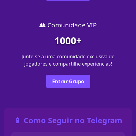
👥 Comunidade VIP
1000+
Junte-se a uma comunidade exclusiva de
jogadores e compartilhe experiências!
Entrar Grupo
📱 Como Seguir no Telegram