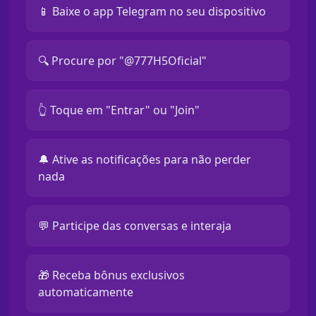
📱 Baixe o app Telegram no seu dispositivo
🔍 Procure por "@777H5Oficial"
👆 Toque em "Entrar" ou "Join"
🔔 Ative as notificações para não perder
nada
💬 Participe das conversas e interaja
🎁 Receba bônus exclusivos
automaticamente