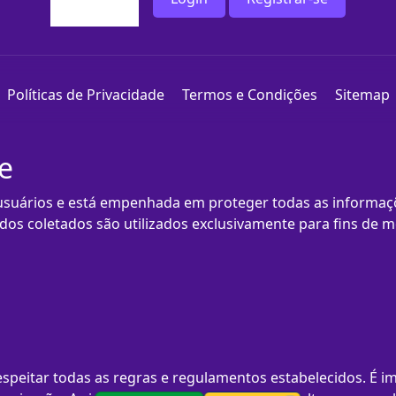
Políticas de Privacidade
Termos e Condições
Sitemap
de
 usuários e está empenhada em proteger todas as informaç
os coletados são utilizados exclusivamente para fins de m
peitar todas as regras e regulamentos estabelecidos. É im