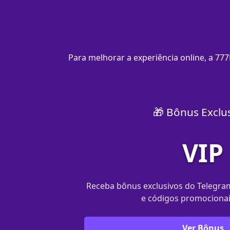
Para melhorar a experiência online, a 77
🎁 Bônus Exclu
VIP
Receba bônus exclusivos do Telegra
e códigos promocionai
Ver Bônus