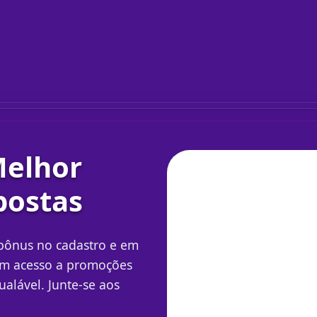
Melhor
postas
bônus no cadastro e em
em acesso a promoções
ualável. Junte-se aos