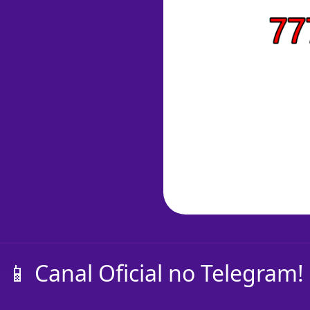
📱 Canal Oficial no Telegram!