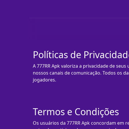
Políticas de Privacida
A 777RR Apk valoriza a privacidade de seus
nossos canais de comunicação. Todos os dad
jogadores.
Termos e Condições
Os usuários da 777RR Apk concordam em res