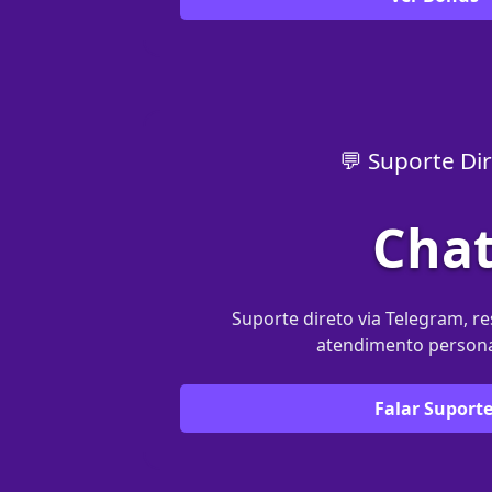
💬 Suporte Di
Cha
Suporte direto via Telegram, r
atendimento persona
Falar Suport