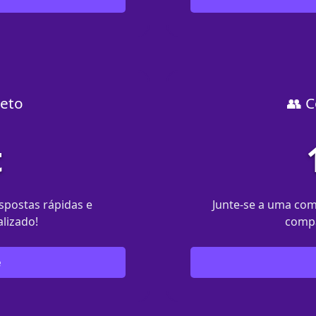
reto
👥 
t
espostas rápidas e
Junte-se a uma com
lizado!
compa
e