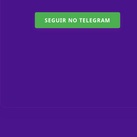
SEGUIR NO TELEGRAM