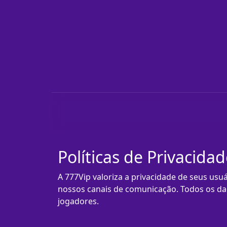
Políticas de Privacida
A 777Vip valoriza a privacidade de seus us
nossos canais de comunicação. Todos os dad
jogadores.