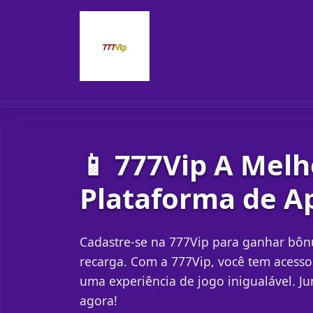
📱 777Vip A Melh
Plataforma de A
Cadastre-se na 777Vip para ganhar bôn
recarga. Com a 777Vip, você tem acesso
uma experiência de jogo inigualável. J
agora!