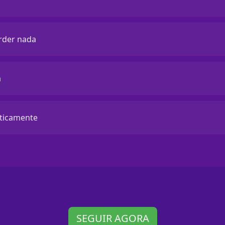
erder nada
a
aticamente
SEGUIR AGORA