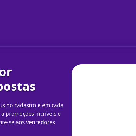
or
postas
us no cadastro e em cada
 a promoções incríveis e
unte-se aos vencedores