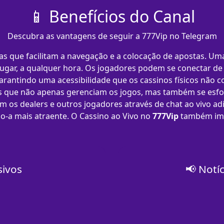
📱 Benefícios do Canal
Descubra as vantagens de seguir a 777Vip no Telegram
ivas que facilitam a navegação e a colocação de apostas. U
 lugar, a qualquer hora. Os jogadores podem se conectar de
garantindo uma acessibilidade que os cassinos físicos não 
os que não apenas gerenciam os jogos, mas também se esfo
m os dealers e outros jogadores através de chat ao vivo a
o-a mais atraente. O Cassino ao Vivo no
777Vip
também im
sivos
📢 Notí