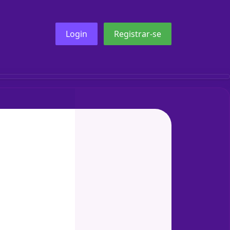
Login
Registrar-se