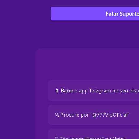
Falar Suport
📱 Baixe o app Telegram no seu disp
🔍 Procure por "@777VipOficial"