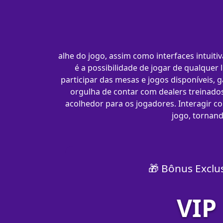
alhe do jogo, assim como interfaces intuit
é a possibilidade de jogar de qualquer
participar das mesas e jogos disponíveis, 
orgulha de contar com dealers treinad
acolhedor para os jogadores. Interagir co
jogo, tornand
🎁 Bônus Exclu
VIP