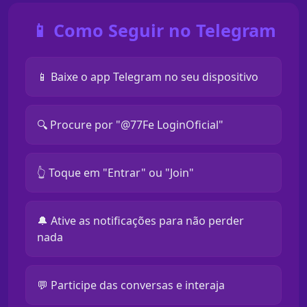
📱 Como Seguir no Telegram
📱 Baixe o app Telegram no seu dispositivo
🔍 Procure por "@77Fe LoginOficial"
👆 Toque em "Entrar" ou "Join"
🔔 Ative as notificações para não perder
nada
💬 Participe das conversas e interaja