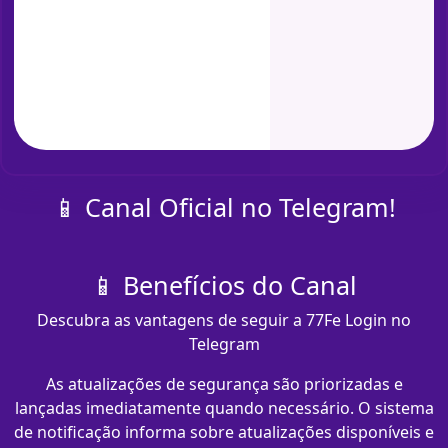
📱 Canal Oficial no Telegram!
📱 Benefícios do Canal
Descubra as vantagens de seguir a 77Fe Login no
Telegram
As atualizações de segurança são priorizadas e
lançadas imediatamente quando necessário. O sistema
de notificação informa sobre atualizações disponíveis e