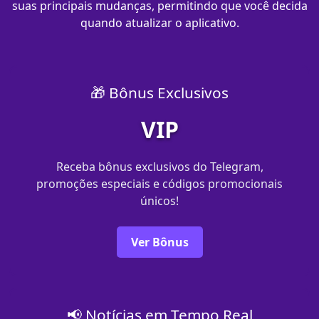
suas principais mudanças, permitindo que você decida
quando atualizar o aplicativo.
🎁 Bônus Exclusivos
VIP
Receba bônus exclusivos do Telegram,
promoções especiais e códigos promocionais
únicos!
Ver Bônus
📢 Notícias em Tempo Real