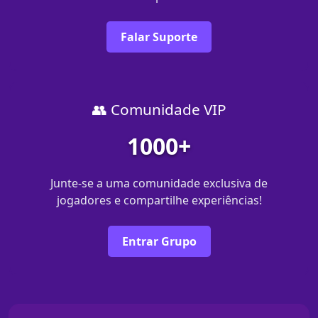
Falar Suporte
👥 Comunidade VIP
1000+
Junte-se a uma comunidade exclusiva de
jogadores e compartilhe experiências!
Entrar Grupo