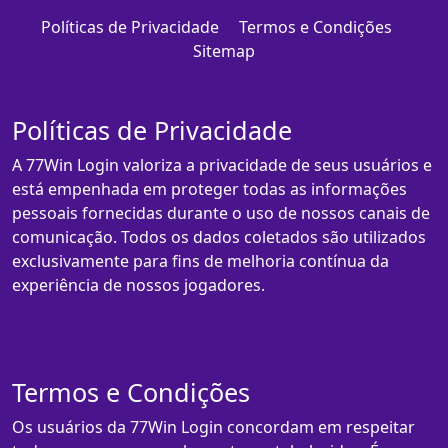
Políticas de Privacidade
Termos e Condições
Sitemap
Políticas de Privacidade
A 77Win Login valoriza a privacidade de seus usuários e
está empenhada em proteger todas as informações
pessoais fornecidas durante o uso de nossos canais de
comunicação. Todos os dados coletados são utilizados
exclusivamente para fins de melhoria contínua da
experiência de nossos jogadores.
Termos e Condições
Os usuários da 77Win Login concordam em respeitar