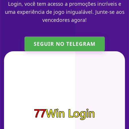
Login, você tem acesso a promoções incríveis e
uma experiência de jogo inigualável. Junte-se aos
vencedores agora!
SEGUIR NO TELEGRAM