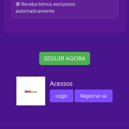
🎁 Receba bônus exclusivos
automaticamente
SEGUIR AGORA
Acessos
Login
Registrar-se