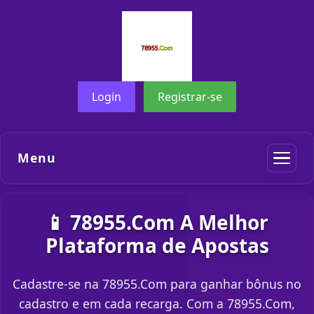
Login
Registrar-se
Menu
📱 78955.Com A Melhor
Plataforma de Apostas
Cadastre-se na 78955.Com para ganhar bônus no
cadastro e em cada recarga. Com a 78955.Com,