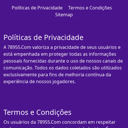
Políticas de Privacidade
Termos e Condições
Sitemap
Políticas de Privacidade
A 78955.Com valoriza a privacidade de seus usuários e
está empenhada em proteger todas as informações
pessoais fornecidas durante o uso de nossos canais de
comunicação. Todos os dados coletados são utilizados
exclusivamente para fins de melhoria contínua da
experiência de nossos jogadores.
Termos e Condições
Os usuários da 78955.Com concordam em respeitar