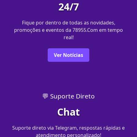
24/7
Fique por dentro de todas as novidades,
promoções e eventos da 78955.Com em tempo
real!
Ver Notícias
💬 Suporte Direto
Chat
Suporte direto via Telegram, respostas rápidas e
atendimento personalizado!