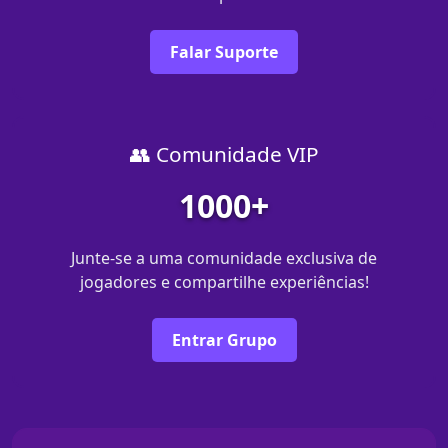
Falar Suporte
👥 Comunidade VIP
1000+
Junte-se a uma comunidade exclusiva de
jogadores e compartilhe experiências!
Entrar Grupo