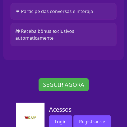
💬 Participe das conversas e interaja
🎁 Receba bônus exclusivos
automaticamente
SEGUIR AGORA
Acessos
Login
Registrar-se