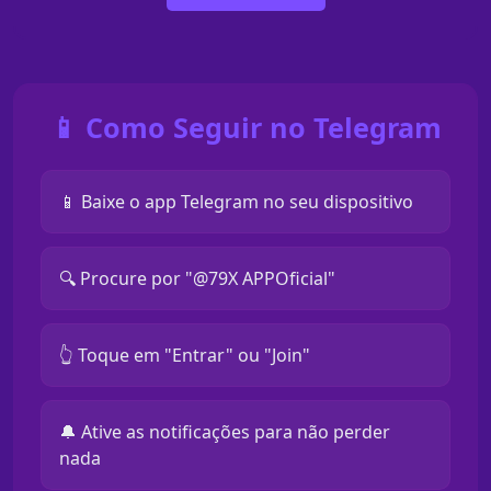
📱 Como Seguir no Telegram
📱 Baixe o app Telegram no seu dispositivo
🔍 Procure por "@79X APPOficial"
👆 Toque em "Entrar" ou "Join"
🔔 Ative as notificações para não perder
nada