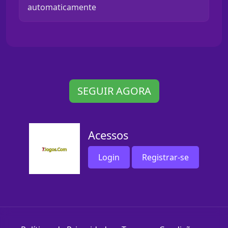
automaticamente
SEGUIR AGORA
Acessos
Login
Registrar-se