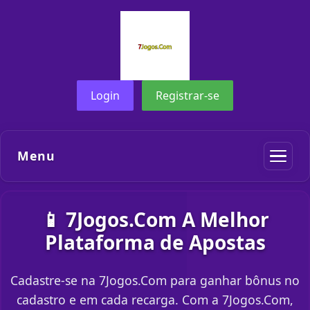
Login
Registrar-se
Menu
📱 7Jogos.Com A Melhor
Plataforma de Apostas
Cadastre-se na 7Jogos.Com para ganhar bônus no
cadastro e em cada recarga. Com a 7Jogos.Com,