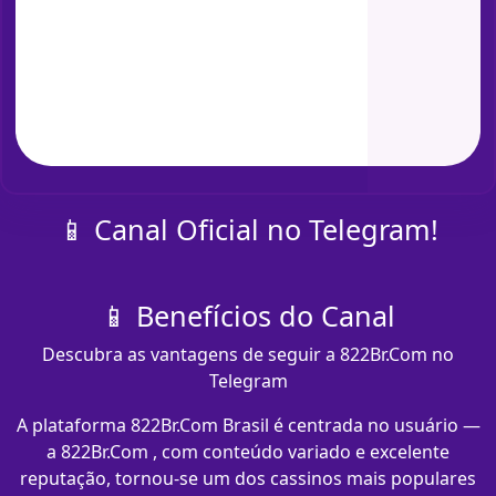
📱 Canal Oficial no Telegram!
📱 Benefícios do Canal
Descubra as vantagens de seguir a 822Br.Com no
Telegram
A plataforma 822Br.Com Brasil é centrada no usuário —
a 822Br.Com , com conteúdo variado e excelente
reputação, tornou-se um dos cassinos mais populares