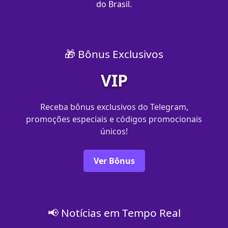
do Brasil.
🎁 Bônus Exclusivos
VIP
Receba bônus exclusivos do Telegram,
promoções especiais e códigos promocionais
únicos!
Ver Bônus
📢 Notícias em Tempo Real