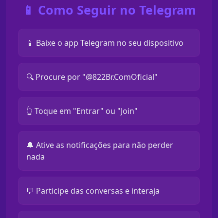
📱 Como Seguir no Telegram
📱 Baixe o app Telegram no seu dispositivo
🔍 Procure por "@822Br.ComOficial"
👆 Toque em "Entrar" ou "Join"
🔔 Ative as notificações para não perder
nada
💬 Participe das conversas e interaja