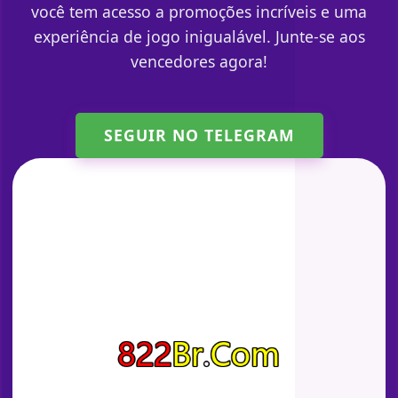
você tem acesso a promoções incríveis e uma
experiência de jogo inigualável. Junte-se aos
vencedores agora!
SEGUIR NO TELEGRAM