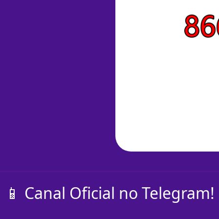
📱 Canal Oficial no Telegram!