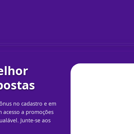
elhor
postas
ônus no cadastro e em
m acesso a promoções
ualável. Junte-se aos