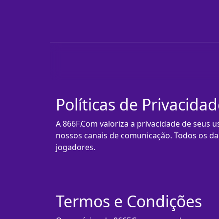
Políticas de Privacida
A 866F.Com valoriza a privacidade de seus 
nossos canais de comunicação. Todos os dad
jogadores.
Termos e Condições