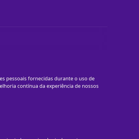
es pessoais fornecidas durante o uso de
elhoria contínua da experiência de nossos