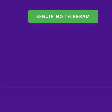
SEGUIR NO TELEGRAM