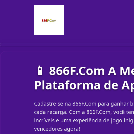
📱 866F.Com A M
Plataforma de A
Cadastre-se na 866F.Com para ganhar b
cada recarga. Com a 866F.Com, você te
incríveis e uma experiência de jogo inig
vencedores agora!