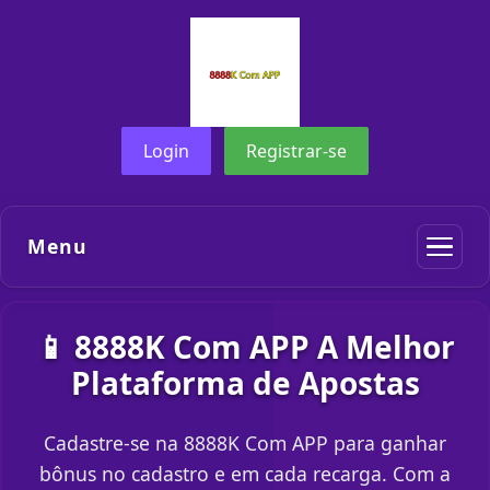
Login
Registrar-se
Menu
📱 8888K Com APP A Melhor
Plataforma de Apostas
Cadastre-se na 8888K Com APP para ganhar
bônus no cadastro e em cada recarga. Com a