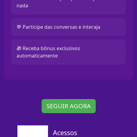
nada
💬 Participe das conversas e interaja
🎁 Receba bônus exclusivos
automaticamente
SEGUIR AGORA
Acessos