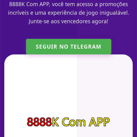
8888K Com APP, você tem acesso a promoções
incríveis e uma experiência de jogo inigualável.
Junte-se aos vencedores agora!
SEGUIR NO TELEGRAM