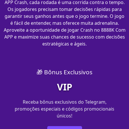
APP Crash, cada rodada é uma corrida contra o tempo.
Os jogadores precisam tomar decisões rápidas para
garantir seus ganhos antes que o jogo termine. O jogo
é fácil de entender, mas oferece muita adrenalina.
Aproveite a oportunidade de jogar Crash no 8888K Com
APP e maximize suas chances de sucesso com decisões
estratégicas e ágeis.
🎁 Bônus Exclusivos
VIP
Receba bônus exclusivos do Telegram,
promoções especiais e códigos promocionais
únicos!