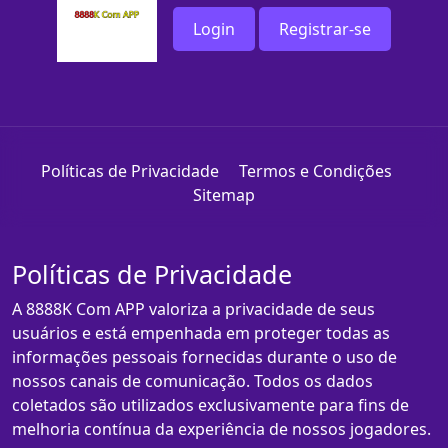
Login
Registrar-se
Políticas de Privacidade
Termos e Condições
Sitemap
Políticas de Privacidade
A 8888K Com APP valoriza a privacidade de seus
usuários e está empenhada em proteger todas as
informações pessoais fornecidas durante o uso de
nossos canais de comunicação. Todos os dados
coletados são utilizados exclusivamente para fins de
melhoria contínua da experiência de nossos jogadores.