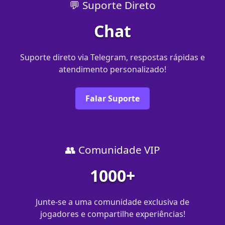
💬 Suporte Direto
Chat
Suporte direto via Telegram, respostas rápidas e
atendimento personalizado!
Falar Suporte
👥 Comunidade VIP
1000+
Junte-se a uma comunidade exclusiva de
jogadores e compartilhe experiências!